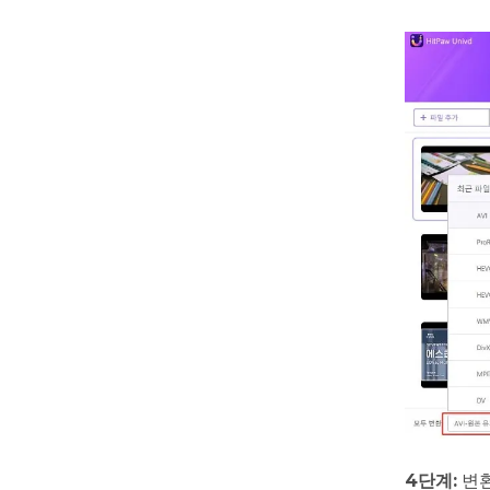
4단계:
변환