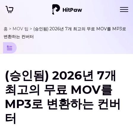
홈 >
MOV 팁 >
(승인됨) 2026년 7개 최고의 무료 MOV를 MP3로
MOV
팁
변환하는 컨버터
MOV
변
환
(승인됨) 2026년 7개
팁
MOV
최고의 무료 MOV를
를
MP3
MP3로 변환하는 컨버
로
변
터
환
하
는