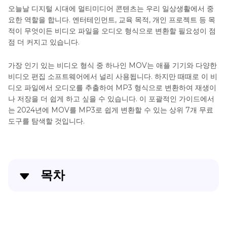
방
오늘날 디지털 시대에 멀티미디어 콘텐츠는 우리 일상생활에서 중
MOV
법
요한 역할을 합니다. 엔터테인먼트, 교육 목적, 개인 프로젝트 등 목
에
(무
적이 무엇이든 비디오 파일을 오디오 형식으로 변환할 필요성이 점
료)
서
점 더 커지고 있습니다.
MP4
MOV
로
를
가장 인기 있는 비디오 형식 중 하나인 MOV는 애플 기기와 다양한
WEBM
비디오 편집 소프트웨어에서 널리 사용됩니다. 하지만 때때로 이 비
으
디오 파일에서 오디오를 추출하여 MP3 형식으로 변환하여 재생이
로
나 저장을 더 쉽게 하고 싶을 수 있습니다. 이 포괄적인 가이드에서
변
는 2024년에 MOV를 MP3로 쉽게 변환할 수 있는 상위 7개 무료
환
도구를 탐색할 것입니다.
MOV
를
WMV
목차
로
변
환
파트 1. 최고의 MOV에서 MP3로 변환기 무료 다운로
드
MPG
를