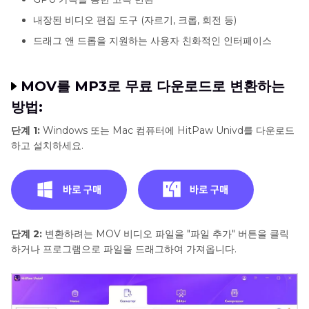
GIF
내장된 비디오 편집 도구 (자르기, 크롭, 회전 등)
로
드래그 앤 드롭을 지원하는 사용자 친화적인 인터페이스
변
환
Photoshop
MOV를 MP3로 무료 다운로드로 변환하는
에
방법:
서
GIF
단계 1:
Windows 또는 Mac 컴퓨터에 HitPaw Univd를 다운로드
를
하고 설치하세요.
MOV
로
변
환
하
단계 2:
변환하려는 MOV 비디오 파일을 "파일 추가" 버튼을 클릭
는
하거나 프로그램으로 파일을 드래그하여 가져옵니다.
방
법
MOV
를