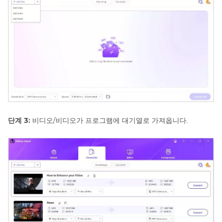
MP4
로
저
장
하
는
방
법
MP4
대
단계 3:
비디오/비디오가 프로그램에 대기열로 가져옵니다.
MOV