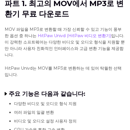
파트 1. 최고의 MOV에서 MP3로 변
MOV
파트 2: 무료 온라인 비디오 변환기 MOV에서 MP3로
환기 무료 다운로드
로
변
파트 3. MOV에서 MP3로 변환 무료 다운로드 소프트
환
웨어
MOV 파일을 MP3로 변환할 때 가장 신뢰할 수 있고 기능이 풍부
한 옵션 중 하나는
HitPaw Univd (HitPaw 비디오 변환기)
입니다.
MOV
파트 4: MOV에서 MP3 변환기에 대한 자주 묻는 질문
이 강력한 소프트웨어는 다양한 비디오 및 오디오 형식을 지원할 뿐
를
만 아니라 사용자 친화적인 인터페이스와 고급 변환 기능을 제공합
MPG
니다.
로
변
환
HitPaw Univd는 MOV를 MP3로 변환하는 데 있어 탁월한 선택
입니다.
MOV
를
AVI
주요 기능은 다음과 같습니다:
로
다양한 비디오 및 오디오 형식 지원
변
환
여러 파일의 일괄 변환
비디오 및 오디오 설정 사용자 정의
MOV
를
GPU 가속을 통한 고속 변환