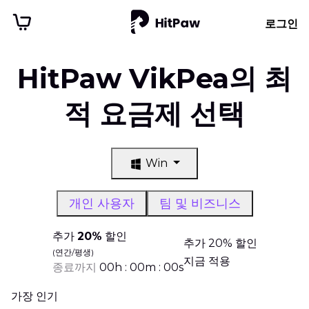
로그인
HitPaw VikPea의 최
적 요금제 선택
Win
개인 사용자
팀 및 비즈니스
추가
20%
할인
추가 20% 할인
(연간/평생)
지금 적용
종료까지
00
h
:
00
m
:
00
s
가장 인기