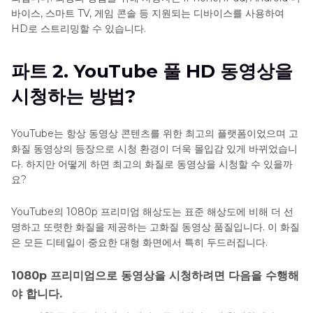
바이스, 스마트 TV, 게임 콘솔 등 지원되는 디바이스를 사용하여
HD로 스트리밍할 수 있습니다.
파트 2. YouTube 풀 HD 동영상을
시청하는 방법?
YouTube는 항상 동영상 콘텐츠를 위한 최고의 플랫폼이었으며 고
화질 동영상의 등장으로 시청 환경이 더욱 몰입감 있게 바뀌었습니
다. 하지만 어떻게 하면 최고의 화질로 동영상을 시청할 수 있을까
요?
YouTube의 1080p 프리미엄 해상도는 표준 해상도에 비해 더 선
명하고 또렷한 화질을 제공하는 고화질 동영상 품질입니다. 이 화질
은 모든 디테일이 중요한 대형 화면에서 특히 두드러집니다.
1080p 프리미엄으로 동영상을 시청하려면 다음을 수행해
야 합니다.