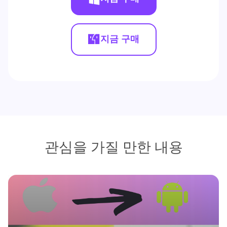
지금 구매
관심을 가질 만한 내용