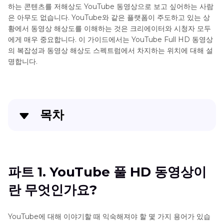
하는 콘텐츠를 저해상도 YouTube 동영상으로 보고 싶어하는 사람
은 아무도 없습니다. YouTube와 같은 플랫폼이 주도하고 있는 상
황에서 동영상 해상도를 이해하는 것은 크리에이터와 시청자 모두
에게 매우 중요합니다. 이 가이드에서는 YouTube Full HD 동영상
의 복잡성과 동영상 해상도 스펙트럼에서 차지하는 위치에 대해 설
명합니다.
목차
파트 1. YouTube 풀 HD 동영상이란 무엇인가요?
파트 2. YouTube 풀 HD 동영상을 시청하는 방법?
파트 1. YouTube 풀 HD 동영상이
란 무엇인가요?
파트 3. YouTube 풀 HD 동영상 업로드 방법
파트 4. YouTube를 풀 HD 동영상으로 업스케일링하
YouTube에 대해 이야기할 때 익숙해져야 할 몇 가지 용어가 있습