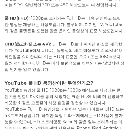
이는 SD의 일반적인 360 또는 480 해상도보다 더 선명합니다.
풀 HD(FHD):
1080p로 표시되는 Full HD는 더욱 선명하고 또렷
한 영상을 제공하는 해상도입니다. 블루레이, 디지털 TV, YouTube
와 같은 플랫폼을 포함한 많은 온라인 동영상의 표준 해상도입니다.
UHD(초고화질 또는 4K):
UHD는 HD보다 뛰어난 화질을 제공합
니다. YouTube에서 UHD는 동영상의 세로 해상도가 2160-3840
라인임을 의미합니다. 이는 HD의 표준인 720p 또는 1080p보다
훨씬 선명합니다. UHD는 아직 보편적으로 채택되지는 않았지만 점
점 인기를 얻고 있습니다.
YouTube 풀 HD 동영상이란 무엇인가요?
YouTube 동영상 풀 HD 1080p는 1080p 해상도로 제공되는 콘
텐츠를 말합니다. 이를 통해 시청자는 표준 HD에 비해 더 선명하고
깨끗한 화질로 고품질의 시청 환경을 경험할 수 있습니다.
YouTube는 Full HD 동영상을 지원하며 일부 타이틀은 UHD 또는
4K로도 제공됩니다. 하지만 특정 브라우저에서는 HD 재생이 불가
능할 수 있으며, HD 스트리밍용 Safari와 같은 일부 브라우저는 예
외입니다. 최상의 경험을 위해 사용자는 iPhone, iPad, Android 디