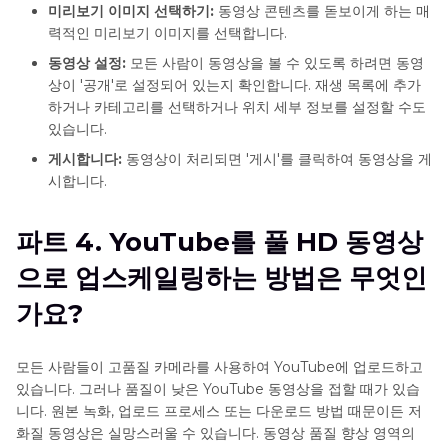
미리보기 이미지 선택하기:
동영상 콘텐츠를 돋보이게 하는 매
력적인 미리보기 이미지를 선택합니다.
동영상 설정:
모든 사람이 동영상을 볼 수 있도록 하려면 동영
상이 '공개'로 설정되어 있는지 확인합니다. 재생 목록에 추가
하거나 카테고리를 선택하거나 위치 세부 정보를 설정할 수도
있습니다.
게시합니다:
동영상이 처리되면 '게시'를 클릭하여 동영상을 게
시합니다.
파트 4. YouTube를 풀 HD 동영상
으로 업스케일링하는 방법은 무엇인
가요?
모든 사람들이 고품질 카메라를 사용하여 YouTube에 업로드하고
있습니다. 그러나 품질이 낮은 YouTube 동영상을 접할 때가 있습
니다. 원본 녹화, 업로드 프로세스 또는 다운로드 방법 때문이든 저
화질 동영상은 실망스러울 수 있습니다. 동영상 품질 향상 영역의