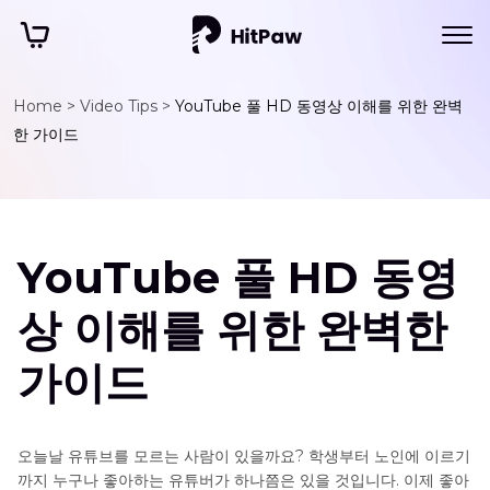
Home >
Video Tips >
YouTube 풀 HD 동영상 이해를 위한 완벽
한 가이드
YouTube 풀 HD 동영
상 이해를 위한 완벽한
가이드
오늘날 유튜브를 모르는 사람이 있을까요? 학생부터 노인에 이르기
까지 누구나 좋아하는 유튜버가 하나쯤은 있을 것입니다. 이제 좋아