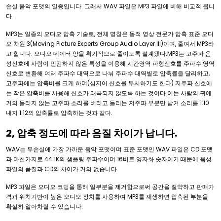
손실 음악 포맷의 일종입니다. 그래서 WAV 파일은 MP3 파일에 비해 비교적 큽니
다.
MP3는 일종의 오디오 압축 기술로, 전체 명칭은 동적 영상 전문가 압축 표준 오디
오 차원 3(Moving Picture Experts Group Audio Layer III)이며, 줄여서 MP3라
고 합니다. 오디오 데이터 양을 획기적으로 줄이도록 설계됐다.MP3는 고주파 음
성신호에 사람이 민감하지 않은 특성을 이용해 시간영역 파형신호를 주파수 영역
신호로 변환해 여러 주파수 대역으로 나눠 주파수 대역별로 압축률을 달리하고,
고주파에는 압축비를 크게 하며(심지어 신호를 무시하기도 한다) 저주파 신호에
는 작은 압축비를 사용해 신호가 왜곡되지 않도록 하는 것이다.이는 사람의 귀에
거의 들리지 않는 고주파 소리를 버리고 들리는 저주파 부분만 남겨 소리를 1:10
내지 1:12의 압축률로 압축하는 것과 같다.
2, 압축 정도에 따라 음질 차이가 납니다.
WAV는 무손실에 가장 가까운 음악 포맷이며 표준 포맷인 WAV 파일은 CD 포맷
과 마찬가지로 44.1K의 샘플링 주파수이며 16비트 양자화 숫자이기 때문에 음성
파일의 품질과 CD의 차이가 거의 없습니다.
MP3 파일은 오디오 코딩을 통해 일부분을 제거함으로써 공간을 절약하고 판매가
격과 위치기반이 높은 오디오 장치를 사용하여 MP3를 재생하면 압축된 부분을
확실히 알아차릴 수 있습니다.