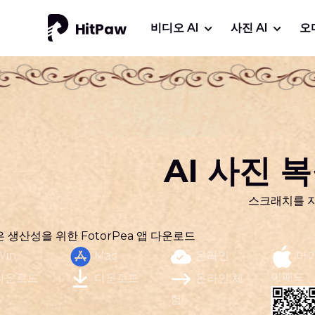
비디오 AI
사진 AI
오
AI 사진
스크래치를 지
은 생산성을 위한 FotorPea 앱 다운로드
Win
Mac
온라인
아
이패드
다운로드
다운로드
온라인 체
험