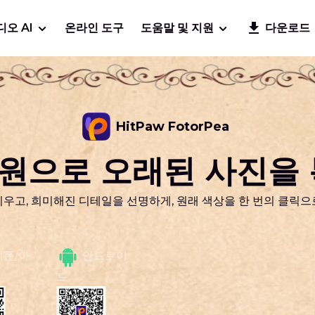
디오 AI
온라인 도구
도움말 및 지원
다운로드
HitPaw FotorPea
 복원으로 오래된 사진을
우고, 희미해진 디테일을 선명하게, 원래 색상을 한 번의 클릭
이폰/아
안드로이
드