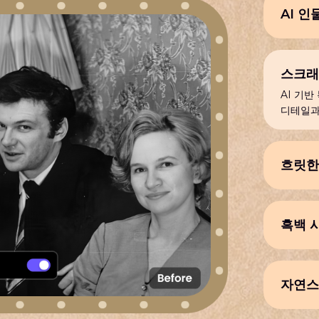
AI 인
강력한 
원하세
스크래
AI 기반
디테일과
흐릿한
AI 기
명도를 
흑백 
오래된 
번의 클
요
자연스