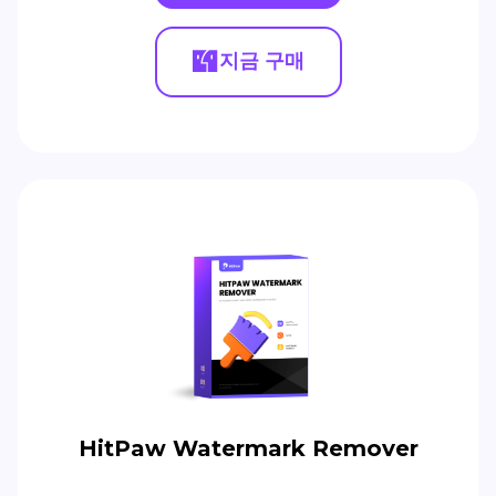
지금 구매
HitPaw Watermark Remover