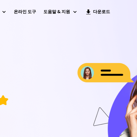
온라인 도구
도움말 & 지원
다운로드
살펴보기
러닝 리소스
최고의 이미지 텍스트 향상기 2024
Pea (Video
oto Object Remover
HitPaw Edimakor
8가지 최고의 무료 AI 이미지 업스케일러
P3로 변환
 Mac의 사진에서 원치 않는
Windows 및 Mac용 올인원 동영상 편집
최고의 직소 보이스 체인저
제품군
 AI로 동영상 향상
최고의 PC용 실시간 보이스 체인저
AI 비디오 프레임 보간을 위한 베스트 6 도
w AI Rizz
iOS용 HitPaw AI Art Generator
상위 4가지 AI 비디오 업스케일링 오픈 소스
프트웨어
로 사진 보정하기
iPhone에서 AI로 작품 만들기
모든 솔루션 찾기
모든 오디오 도구 보기
VikPea
itPaw Rizz
안드로이드용 HitPaw AI Art
Generator
 동영상 향상
 AI로 사진 보정하기
Android에서 AI로 작품 만들기