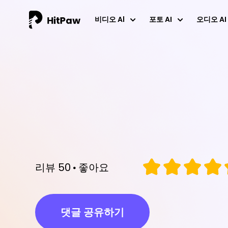
비디오 Al
포토 AI
오디오 AI
주요 제품
주요 제품
주요 제품
지원
인기 주제
더 많은 기능 
데스크톱
데스크톱
데스크톱
영화 팬 토픽
AI 커버 만들기
지원 센터
HitPaw Univd (Video
HitPaw FotorPea (Photo
HitPaw VoicePea
HitPaw Vik
HitPaw Ph
AI 비디오 향상 팁
비디오/오디오를 M
학생 30% 할인
Converter)
Enhancer)
Enhancer)
Windows 및 Mac에서 AI를 사용하여 실
Windows 및
시간으로 음성 변경하기
개체 제거하기
AI 사진 효과 팁
Windows에서 동영상 변환, 편집 및 압축
Windows에서 AI 사진 향상
Windows에서
제품의 새로운 기능
AI 사진 향상 팁
HitPaw Video Object Remover
모바일
Windows 및 Mac에서 동영상에서 원치
다운로드 및 설치
보이스 체인저 팁
않는 개체 제거하기
iOS용 HitPaw AI 마블
iOS용 HitPa
리뷰 50
좋아요
iPhone에서 AI 사진 향상 및 편집
iOS에서 AI
동영상 압축 팁
모바일
문의하기
iOS용 VikPea
안드로이드용 HitPaw AI Marvels
안드로이드용 
안드로이드용 H
아이폰/아이패드에서 동영상 향상
Android에서 AI 사진 향상 및 편집
Android에서
Android에서
댓글 공유하기