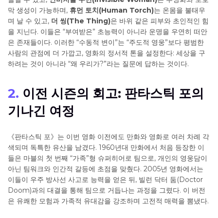
막 생성이 가능하며,
휴먼 토치(Human Torch)
는 온몸을 불태우
며 날 수 있고,
더 씽(The Thing)
은 바위 같은 피부와 초인적인 힘
을 지닌다. 이들은 “부여받은” 초능력이 아니라 운명을 우연히 떠안
은 존재들이다. 이러한 “수동적 변이”는 “주도적 영웅”보다 평범한
사람의 관점에 더 가깝고, 영화의 정서적 톤을 설정한다: 세상을 구
하려는 것이 아니라 “왜 우리가?”라는 질문에 답하는 것이다.
2.
이전 시즌의 회고: 판타스틱 포의
기나긴 여정
《판타스틱 포》는 이번 영화 이전에도 만화와 영화로 여러 차례 각
색되며 독특한 유산을 남겼다. 1960년대 만화에서 처음 등장한 이
들은 마블의 첫 번째 “가족”형 슈퍼히어로 팀으로, 개인의 영웅담이
아닌 팀워크와 인간적 갈등에 초점을 맞췄다. 2005년 영화에서는
이들이 우주 방사선 사고로 능력을 얻은 뒤, 빌런 닥터 둠(Doctor
Doom)과의 대결을 통해 팀으로 거듭나는 과정을 그렸다. 이 버전
은 유쾌한 모험과 가족적 유대감을 강조하며 고전적 매력을 뽐냈다.