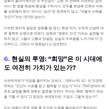
영화의 클라이맥스는 네 주인공이 “교환”의 선택에 직면하는 장면
이다: 한 명을 희생해 행성을 구하거나, 모두를 희생해 인류의 미래
를 보존해야 한다. 여기서 “승리”란 존재하지 않고, “어떻게 선택할
것인가”라는 대가만 남는다.
이러한 윤리적 설정은 영화를 팀 정신, 희생 의지, 도덕적 신념에 대
한 철학적 논쟁으로 만든다. 감독은 “영웅도 인간”이라는 설정을 피
하지 않고, 그들이 고통과 망설임, 상실의 두려움을 느끼기에 더 인
간적이고, 그래서 더 영웅답다고 강조한다.
6.
현실의 투영: “희망”은 이 시대에
도 여전히 가치가 있는가?
슈퍼히어로가 악당을 물리치는 것보다, 《판타스틱 포》의 진정한
주제는 “인간이 서로를 믿고 협력할 수 있는가”이다. 1960년대의 레
트로 설정을 통해 영화는 질문을 던진다: 우리는 한때 “협력이 세상
을 구할 수 있다”고 믿었던 세대였지만, 지금도 그렇게 믿는가?
이는 영화가 한국 개봉 후 뜨거운 논쟁을 불러일으킨 핵심이다.