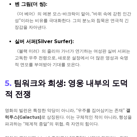
벤 그림(더 씽):
《더 베어》의 에본 모스-바크락이 맡아, “바위 속에 갇힌 인간
성”이라는 비유를 극대화한다. 그의 분노와 침묵은 연극적 긴
장감을 자아낸다.
실버 서퍼(Silver Surfer):
《블랙 미러》의 줄리아 가너가 연기하는 여성판 실버 서퍼는
고독한 우주 전령으로, 새로운 설정에서 더 많은 영성과 숙명
적 면모를 부여받아 기대를 모은다.
5.
팀워크와 희생: 영웅 내부의 도덕
적 전쟁
영화의 빌런은 특정한 악당이 아니라, “우주를 집어삼키는 존재”
갤
럭투스(Galactus)
로 상징된다. 이는 구체적인 적이 아니라, 행성을
파괴하는 “체계적 종말”의 위협, 즉 자연의 힘이다.