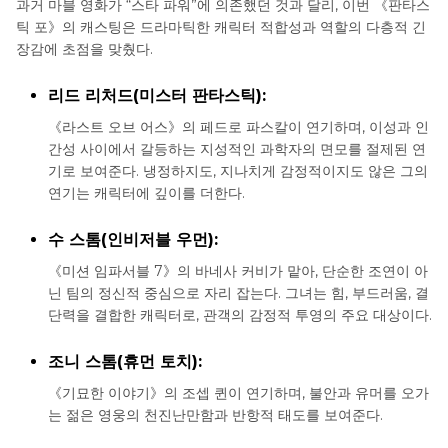
과거 마블 영화가 “스타 파워”에 의존했던 것과 달리, 이번 《판타스
틱 포》의 캐스팅은 드라마틱한 캐릭터 적합성과 역할의 다층적 긴
장감에 초점을 맞췄다.
리드 리처드(미스터 판타스틱):
《라스트 오브 어스》의 페드로 파스칼이 연기하며, 이성과 인
간성 사이에서 갈등하는 지성적인 과학자의 면모를 절제된 연
기로 보여준다. 냉정하지도, 지나치게 감정적이지도 않은 그의
연기는 캐릭터에 깊이를 더한다.
수 스톰(인비저블 우먼):
《미션 임파서블 7》의 바네사 커비가 맡아, 단순한 조연이 아
닌 팀의 정신적 중심으로 자리 잡는다. 그녀는 힘, 부드러움, 결
단력을 결합한 캐릭터로, 관객의 감정적 투영의 주요 대상이다.
조니 스톰(휴먼 토치):
《기묘한 이야기》의 조셉 퀸이 연기하며, 불안과 유머를 오가
는 젊은 영웅의 천진난만함과 반항적 태도를 보여준다.