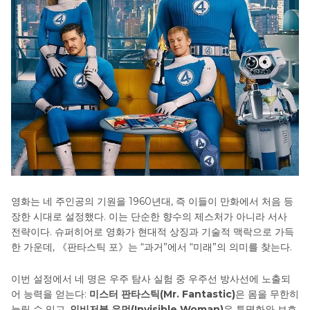
7. [보너스 팁] HitPaw Univd를 사용하여 《판타스틱
포》의 재미있는 GIF 만드는 방법
영화는 네 주인공의 기원을 1960년대, 즉 이들이 만화에서 처음 등
장한 시대로 설정했다. 이는 단순한 향수의 제스처가 아니라 서사
전략이다. 슈퍼히어로 영화가 현대적 상징과 기술적 맥락으로 가득
한 가운데, 《판타스틱 포》는 “과거”에서 “미래”의 의미를 찾는다.
이번 설정에서 네 명은 우주 탐사 실험 중 우주선 방사선에 노출되
어 능력을 얻는다:
미스터 판타스틱(Mr. Fantastic)
은 몸을 무한히
늘릴 수 있고,
인비저블 우먼(Invisible Woman)
은 투명화와 보호