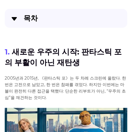
목차
1. 새로운 우주의 시작: 판타스틱 포의 부활이 아닌 재탄
생
1.
새로운 우주의 시작: 판타스틱 포
2. 이전 시즌의 회고: 판타스틱 포의 기나긴 여정
의 부활이 아닌 재탄생
3. 시각과 분위기: 1960년대의 레트로 스타일, 인간의
가장 원초적인 낭만을 불러일으키다
2005년과 2015년, 《판타스틱 포》는 두 차례 스크린에 올랐다. 한
번은 고전으로 남았고, 한 번은 참패를 겪었다. 하지만 이번에는 마
4. 배우진: 트래픽이 아닌 역할에 충실
블이 완전히 다른 접근을 택했다: 단순한 리부트가 아닌, “우주의 초
심”을 재건하는 것이다.
5. 팀워크와 희생: 영웅 내부의 도덕적 전쟁
6. 현실의 투영: “희망”은 이 시대에도 여전히 가치가 있
는가?