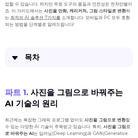
접할 수 있습니다. 하지만 무료 도구의 품질과 안전성은 천차만별이
죠. 이 가이드에서는
사진을 만화, 캐리커처, 그림 스타일로 변환
하
는
최적의 AI 솔루션 7가지를
소개합니다. 모바일과 PC 모두 호환
되는 방법을 단계별로 알려드립니다!
목차
파트 1. 사진을 그림으로 바꿔주는 AI 기술의 원리
파트 2. 모바일 vs PC용 전문 프로그램 비교
파트 1.
사진을 그림으로 바꿔주는
AI 기술의 원리
파트 3. 무료로 사용 가능한 TOP 7 사진→그림 변환 도
구
최근에는 복잡한 그래픽 프로그램 없이도
사진을 그림으로 변환
할
파트 4. 자주 묻는 질문 (FAQ)
수 있는 다양한 AI 기술이 주목받고 있습니다. 특히,
사진을 그림으
로 바꿔주는 AI
는 딥러닝(Deep Learning)과 GAN(Generative