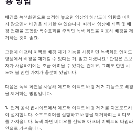
용 방법
라
거
파트 3. 최고의 배경 제거 프로그램--HitPaw Photo
이
Object Remover
기
드
배경을 녹색화면으로 설정해 놓으면 영상의 해상도에 영향을 미치
법
에
지 않으면서 배경을 제거할 수 있습니다. 따라서 영상에 제목 및 배
결론
서
경 전환을 포함한 특수효과를 주려면 녹색 화면을 이용해 배경을 제
배
배
거하는 것이 좋죠.
경
경
제
그런데 애프터 이펙트 배경 제거 기능을 사용하면 녹색화면 없이도
색
거
영상에서 배경을 제거할 수 있다는 거, 알고 계셨나요? 단점은 초보
상
하
자가 사용하기에는 조금 어려울 수 있다는 건데요, 그래도 한번 시
조
기
도해 볼 만한 가치가 충분히 있답니다.
작
파
다음은 녹색 화면을 사용해 애프터 이펙트 배경 제거 기능으로 배경
배
워
을 제거하는 방법입니다.
포
경
인
교
1.
먼저 공식 웹사이트에서 애프터 이펙트 배경 제거를 다운로드하
트
체
여 설치합니다. 소프트웨어를 실행하고 배경을 제거하려는 비디오
에
를 가져옵니다. 녹색 화면 비디오를 선택해 애프터 이펙트의 타임라
및
서
인으로 가져옵니다.
조
배
경
정