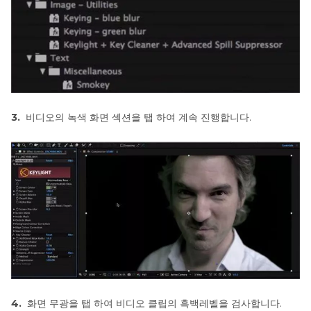
룸
에
서
배
경
제
거
3.
비디오의 녹색 화면 섹션을 탭 하여 계속 진행합니다.
하
기
프
로
크
리
에
이
트
에
서
배
4.
화면 무광을 탭 하여 비디오 클립의 흑백레벨을 검사합니다.