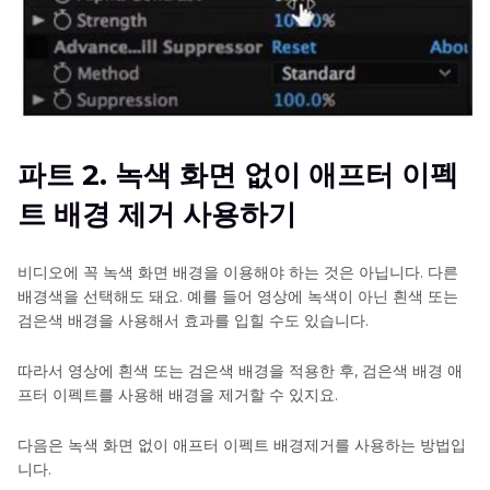
거
하
기
Picsart
에
서
파트 2. 녹색 화면 없이 애프터 이펙
배
경
트 배경 제거 사용하기
제
거
하
비디오에 꼭 녹색 화면 배경을 이용해야 하는 것은 아닙니다. 다른
기
배경색을 선택해도 돼요. 예를 들어 영상에 녹색이 아닌 흰색 또는
검은색 배경을 사용해서 효과를 입힐 수도 있습니다.
Snapseed
에
따라서 영상에 흰색 또는 검은색 배경을 적용한 후, 검은색 배경 애
서
프터 이펙트를 사용해 배경을 제거할 수 있지요.
배
경
다음은 녹색 화면 없이 애프터 이펙트 배경제거를 사용하는 방법입
제
니다.
거