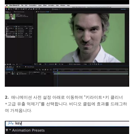
제
거
하
기
인
디
자
인
에
서
배
경
제
거
2.
애니메이션 사전 설정 아래로 이동하여 "키라이트+키 클리너
하
+고급 유출 억제기"를 선택합니다. 비디오 클립에 효과를 드래그하
기
여 가져옵니다.
라
이
트