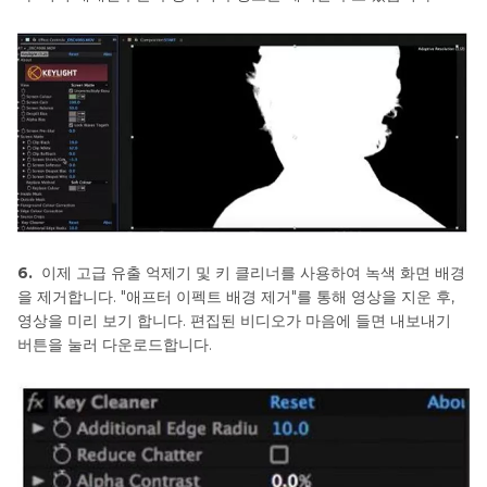
경
제
거
하
기
Luminar
Neo
배
경
제
거
6.
이제 고급 유출 억제기 및 키 클리너를 사용하여 녹색 화면 배경
하
을 제거합니다. "애프터 이펙트 배경 제거"를 통해 영상을 지운 후,
기
영상을 미리 보기 합니다. 편집된 비디오가 마음에 들면 내보내기
버튼을 눌러 다운로드합니다.
Illustrator
에
서
배
경
제