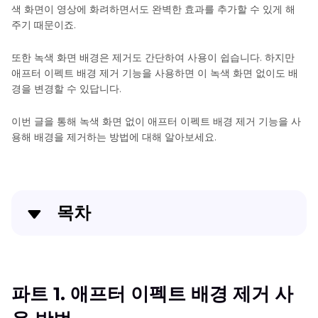
구
색 화면이 영상에 화려하면서도 완벽한 효과를 추가할 수 있게 해
주기 때문이죠.
및
소
또한 녹색 화면 배경은 제거도 간단하여 사용이 쉽습니다. 하지만
프
애프터 이펙트 배경 제거 기능을 사용하면 이 녹색 화면 없이도 배
트
경을 변경할 수 있답니다.
웨
어
이번 글을 통해 녹색 화면 없이 애프터 이펙트 배경 제거 기능을 사
용해 배경을 제거하는 방법에 대해 알아보세요.
After
Effects
배
경
제
목차
거
하
파트 1. 애프터 이펙트 배경 제거 사용 방법
기
구
배
파트 2. 녹색 화면 없이 애프터 이펙트 배경 제거 사용
파트 1. 애프터 이펙트 배경 제거 사
글
경
하기
슬
제