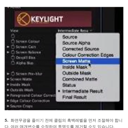
경
제
거
하
기
워
드
에
서
그
림
배
경
제
거
하
기
Inkscape
5.
화면무광을 줄이기 전에 클립의 흑백레벨을 먼저 조절해야 합니
배
다. 여러 매개변수를 수정하여 투명도를 제거할 수도 있습니다.