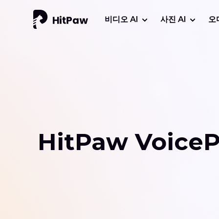
비디오 AI
사진 AI
오
HitPaw Voic