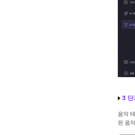
3 단
음악 테
된 음