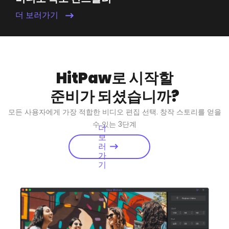
더 보러가기
HitPaw로 시작할
준비가 되셨습니까?
모든 사용자에게 가장 적합한 비디오 편집 선택. 창작 스토리를 얻을
수 있는 3단계
더
보
러
가
기