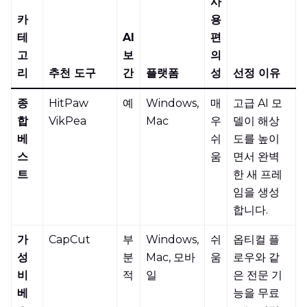
사
카
용
테
AI
편
고
보
의
리
추천 도구
간
플랫폼
성
선정 이유
종
HitPaw
예
Windows,
매
고급 AI 모
합
VikPea
Mac
우
델이 해상
베
쉬
도를 높이
스
움
면서 완벽
트
한 새 프레
임을 생성
합니다.
가
CapCut
부
Windows,
쉬
옵티컬 플
성
분
Mac, 모바
움
로우와 같
비
적
일
은 전문 기
베
능을 무료