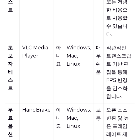
스
또는 저렴
트
한 비용으
로 사용할
수 있습니
다.
초
VLC Media
아
Windows,
매
직관적인
보
Player
니
Mac,
우
트랜스크립
자
요
Linux
쉬
트 기반 편
베
움
집을 통해
스
FPS 변경
트
을 간소화
합니다.
무
HandBrake
아
Windows,
보
오픈 소스
료
니
Mac,
통
변환 및 높
옵
요
Linux
은 프레임
션
레이트 제