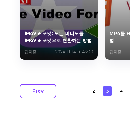
iMovie 포맷: 모든 비디오를
MP4를 
iMovie 포맷으로 변환하는 방법
법
김희준
2024-11-14 16:43:30
김희준
Prev
1
2
3
4