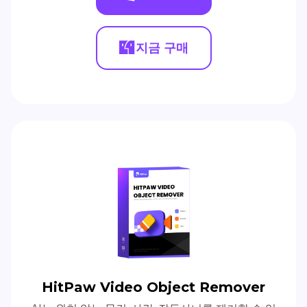
지금 구매
HitPaw Video Object Remover