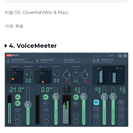
지원 OS: Clownfish(Win & Mac)
가격: 무료
4. VoiceMeeter