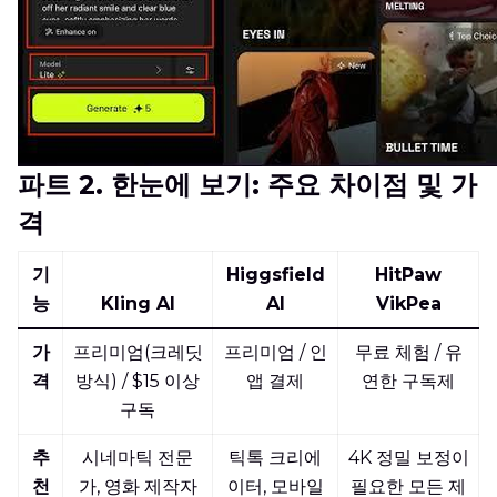
파트 2. 한눈에 보기: 주요 차이점 및 가
격
기
Higgsfield
HitPaw
능
Kling AI
AI
VikPea
가
프리미엄(크레딧
프리미엄 / 인
무료 체험 / 유
격
방식) / $15 이상
앱 결제
연한 구독제
구독
추
시네마틱 전문
틱톡 크리에
4K 정밀 보정이
천
가, 영화 제작자
이터, 모바일
필요한 모든 제