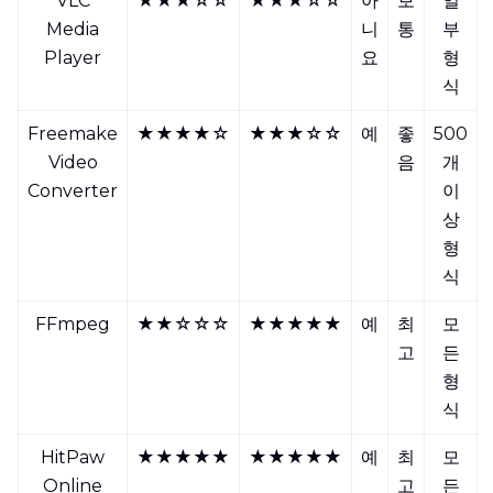
VLC
★★★☆☆
★★★☆☆
아
보
일
Media
니
통
부
Player
요
형
식
Freemake
★★★★☆
★★★☆☆
예
좋
500
Video
음
개
Converter
이
상
형
식
FFmpeg
★★☆☆☆
★★★★★
예
최
모
고
든
형
식
HitPaw
★★★★★
★★★★★
예
최
모
Online
고
든