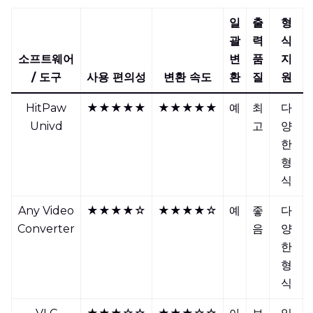
일
출
형
괄
력
식
소프트웨어
변
품
지
/ 도구
사용 편의성
변환 속도
환
질
원
HitPaw
★★★★★
★★★★★
예
최
다
Univd
고
양
한
형
식
Any Video
★★★★☆
★★★★☆
예
좋
다
Converter
음
양
한
형
식