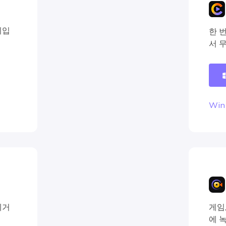
HitPaw MiraCut
기입
한 
모든 기능 보기
서 
Win
제거
게임
에 