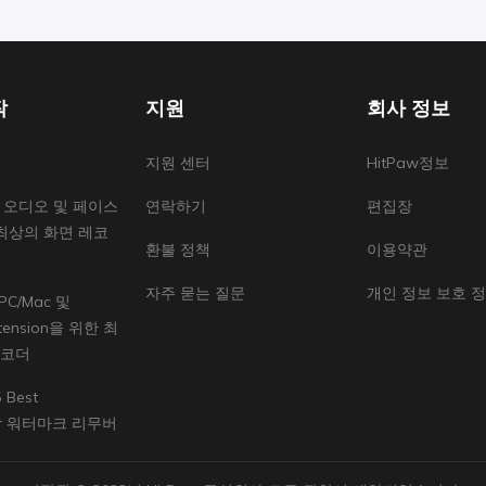
작
지원
회사 정보
지원 센터
HitPaw정보
] 오디오 및 페이스
연락하기
편집장
최상의 화면 레코
환불 정책
이용약관
자주 묻는 질문
개인 정보 보호 
PC/Mac 및
xtension을 위한 최
레코더
 Best
ter 워터마크 리무버