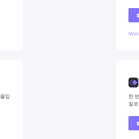
Win
 줄입
한 
질로