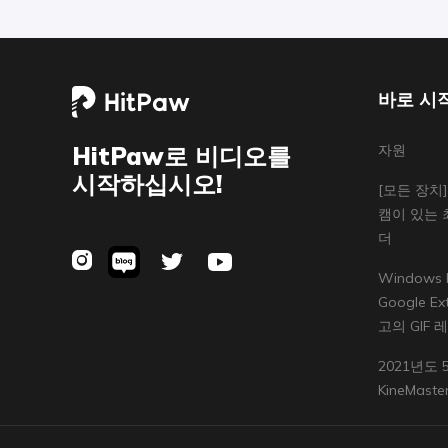
바로 시
HitPaw로 비디오를
자원
시작하십시오!
[모든 장치
캠이 있는 
더
Windows 
Google E
고의 GIF 
2021년도 5
KineMas