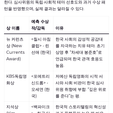
한다. 심사위원의 독립·사회적 테마 선호도와 과거 수상 패
턴을 반영했으며, 실제 결과는 달라질 수 있다.
예측 수상
상 이름
작/감독
이유
뉴 커런츠
<칠시 아침
한국 사회의 감성적 공감대
상 (New
클럽> - 린
를 자극하는 치유 테마. 초기
Currents
선애 (한국)
상영 후 “차세대 봉준호”로
Award)
언급되며 한국 관객 호응도
높음.
KBS독립영
<포에트리
저예산 독립영화의 시적 서
화상
신드롬> -
사와 사회 비판이 한국 심사
오세연 (한
위원 취향에 부합. “깊은 위로
국)
를 준다”는 평.
지석상
<백파이크
한국적 스토리텔링의 혁신성