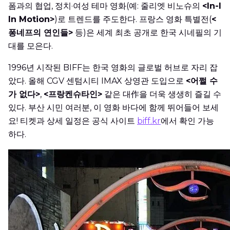
폼과의 협업, 정치·여성 테마 영화(예: 줄리엣 비노슈의
<In-I
In Motion>
)로 트렌드를 주도한다. 프랑스 영화 특별전(
<
퐁네프의 연인들>
등)은 세계 최초 공개로 한국 시네필의 기
대를 모은다.
1996년 시작된 BIFF는 한국 영화의 글로벌 허브로 자리 잡
았다. 올해 CGV 센텀시티 IMAX 상영관 도입으로
<어쩔 수
가 없다>
,
<프랑켄슈타인>
같은 대作을 더욱 생생히 즐길 수
있다. 부산 시민 여러분, 이 영화 바다에 함께 뛰어들어 보세
요! 티켓과 상세 일정은 공식 사이트
biff.kr
에서 확인 가능
하다.