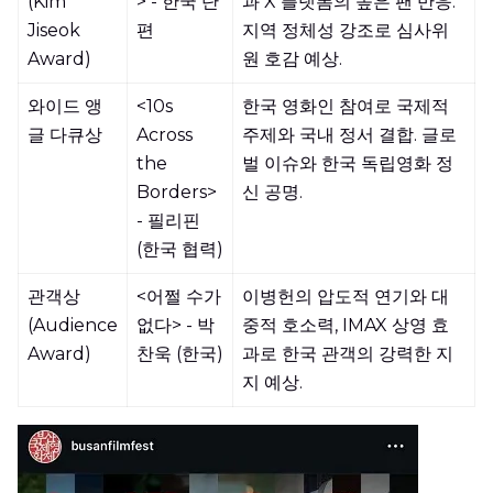
(Kim
> - 한국 단
과 X 플랫폼의 높은 팬 반응.
Jiseok
편
지역 정체성 강조로 심사위
Award)
원 호감 예상.
와이드 앵
<10s
한국 영화인 참여로 국제적
글 다큐상
Across
주제와 국내 정서 결합. 글로
the
벌 이슈와 한국 독립영화 정
Borders>
신 공명.
- 필리핀
(한국 협력)
관객상
<어쩔 수가
이병헌의 압도적 연기와 대
(Audience
없다> - 박
중적 호소력, IMAX 상영 효
Award)
찬욱 (한국)
과로 한국 관객의 강력한 지
지 예상.