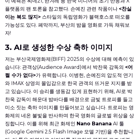
이 예측은 씨네21, 한겨레 등 한국 미디어의 초기 반응과 X
플랫폼의 팬 토론을 참고했다. 손예진 관련 작품이나
<찬실
이는 복도 많지>
스타일의 독립영화가 블랙호스로 떠오를
가능성도 있다. 폐막까지, 부산의 밤을 영화로 가득 채워보
자!
3.
AI로 생성한 수상 축하 이미지
저는 부산국제영화제(BIFF) 2025의 수상에 대해 예측이 있
습니다: 관객상(Audience Award)에서 박찬욱 감독의
<어
쩔 수가 없다>
가 유력합니다. 이병헌, 손예진의 압도적 연기
와 IMAX 상영의 몰입감으로 한국 관객의 뜨거운 지지를 받
고 있습니다. 이 승리를 생동감 있게 표현하기 위해, AI로 박
찬욱 감독이 해운대 밤바다를 배경으로 금빛 트로피를 들고
미소 짓는 축하 이미지를 만들어보고 싶습니다. 트로피는 영
화제의 네온 불빛을 반사하며 한국 영화의 글로벌 위상을 상
징합니다. 이를 위해 최근 화제인
Nano Banana
AI 툴
(Google Gemini 2.5 Flash Image 모델 기반)을 추천합니