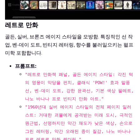
레트로 만화
골든, 실버, 브론즈 에이지 스타일을 모방함. 특징적인 선 작
업, 벤-데이 도트, 빈티지 레터링, 향수를 불러일으키는 펄프
미학 포함합니다.
프롬프트:
"레트로 만화책 패널, 골든 에이지 스타일: 각진 턱
의 영웅이 악당을 펀치, 클래식 'POW!' 효과 말풍
선, 벤-데이 도트, 강한 윤곽선, 기본 색상 팔레트,
나노 바나나 프로 빈티지 만화 아트."
"1960년대 실버 에이지 스타일의 전체 페이지 일러
스트: 거대한 괴물에게 공격받는 미래 도시, 극적인
원근법, 선명하지만 약간 채도가 낮은 색상, 손으로
그린 레터링, 약간 오래된 종이 질감, 나노 바나나
프로 레트로 만화 렌더링."