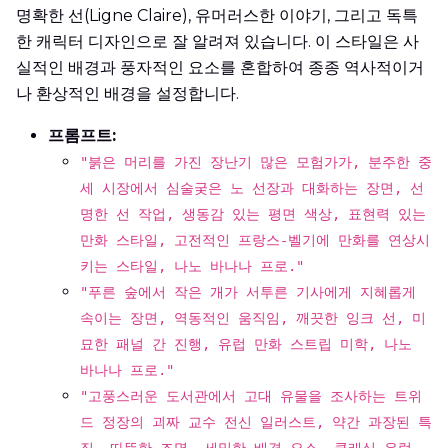
명확한 선(Ligne Claire), 유머러스한 이야기, 그리고 독특
한 캐릭터 디자인으로 잘 알려져 있습니다. 이 스타일은 사
실적인 배경과 풍자적인 요소를 혼합하여 종종 역사적이거
나 환상적인 배경을 설정합니다.
프롬프트:
"붉은 머리를 가진 장난기 많은 모험가가, 분주한 중
세 시장에서 심술궂은 노 선장과 대화하는 장면, 선
명한 선 작업, 생동감 있는 평면 색상, 표현력 있는
만화 스타일, 고전적인 프랑스-벨기에 만화를 연상시
키는 스타일, 나노 바나나 프로."
"푸른 숲에서 작은 개가 서투른 기사에게 지혜롭게
속이는 장면, 역동적인 움직임, 깨끗한 잉크 선, 미
묘한 패널 간 진행, 유럽 만화 스트립 미학, 나노
바나나 프로."
"고풍스러운 도서관에서 고대 유물을 조사하는 트위
드 정장의 괴짜 교수 전신 일러스트, 약간 과장된 특
징, 따뜻한 조명, 세밀한 배경 요소, 클래식 유럽