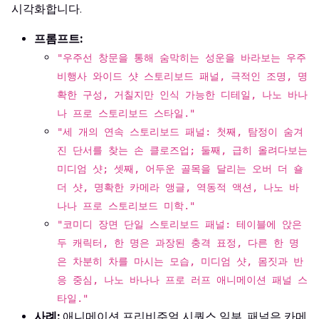
시각화합니다.
프롬프트:
"우주선 창문을 통해 숨막히는 성운을 바라보는 우주
비행사 와이드 샷 스토리보드 패널, 극적인 조명, 명
확한 구성, 거칠지만 인식 가능한 디테일, 나노 바나
나 프로 스토리보드 스타일."
"세 개의 연속 스토리보드 패널: 첫째, 탐정이 숨겨
진 단서를 찾는 손 클로즈업; 둘째, 급히 올려다보는
미디엄 샷; 셋째, 어두운 골목을 달리는 오버 더 숄
더 샷, 명확한 카메라 앵글, 역동적 액션, 나노 바
나나 프로 스토리보드 미학."
"코미디 장면 단일 스토리보드 패널: 테이블에 앉은
두 캐릭터, 한 명은 과장된 충격 표정, 다른 한 명
은 차분히 차를 마시는 모습, 미디엄 샷, 몸짓과 반
응 중심, 나노 바나나 프로 러프 애니메이션 패널 스
타일."
사례:
애니메이션 프리비주얼 시퀀스 일부. 패널은 카메