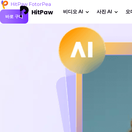
HitPaw FotorPea
비디오 AI
사진 AI
오
바로 구매