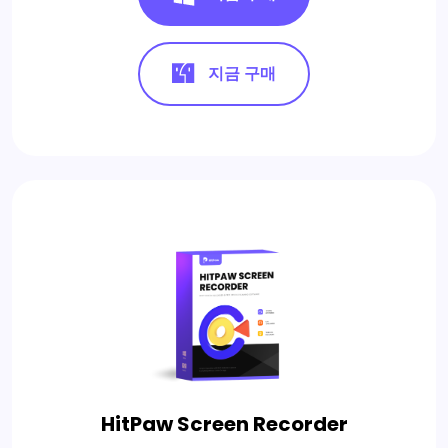
지금 구매
HitPaw Screen Recorder